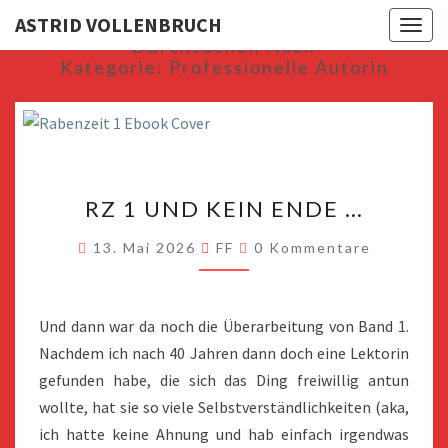
ASTRID VOLLENBRUCH
Toggl
Durchsuchen Nach
Kategorie:
Professionelle Autorin
RZ
RZ 1 UND KEIN ENDE …
1
UND
Kommentare
13. Mai 2026
FF
0 Kommentare
KEIN
ENDE
…
Und dann war da noch die Überarbeitung von Band 1.
Nachdem ich nach 40 Jahren dann doch eine Lektorin
gefunden habe, die sich das Ding freiwillig antun
wollte, hat sie so viele Selbstverständlichkeiten (aka,
ich hatte keine Ahnung und hab einfach irgendwas