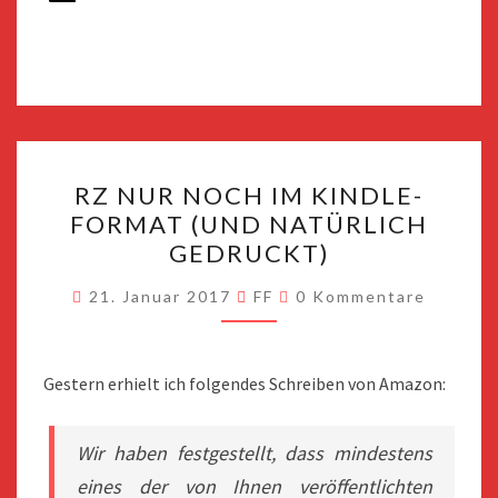
RZ
RZ NUR NOCH IM KINDLE-
NUR
FORMAT (UND NATÜRLICH
NOCH
GEDRUCKT)
IM
KINDLE-
Kommentare
21. Januar 2017
FF
0 Kommentare
FORMAT
(UND
NATÜRLICH
Gestern erhielt ich folgendes Schreiben von Amazon:
GEDRUCKT)
Wir haben festgestellt, dass mindestens
eines der von Ihnen veröffentlichten