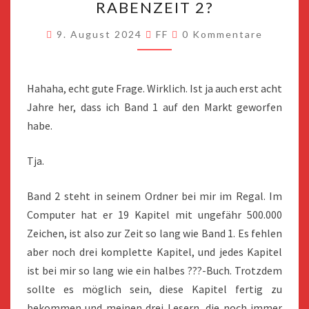
RABENZEIT 2?
EIGENTLICH
RABENZEIT
Kommentare
9. August 2024
FF
0 Kommentare
2?
Hahaha, echt gute Frage. Wirklich. Ist ja auch erst acht
Jahre her, dass ich Band 1 auf den Markt geworfen
habe.
Tja.
Band 2 steht in seinem Ordner bei mir im Regal. Im
Computer hat er 19 Kapitel mit ungefähr 500.000
Zeichen, ist also zur Zeit so lang wie Band 1. Es fehlen
aber noch drei komplette Kapitel, und jedes Kapitel
ist bei mir so lang wie ein halbes ???-Buch. Trotzdem
sollte es möglich sein, diese Kapitel fertig zu
bekommen und meinen drei Lesern, die noch immer