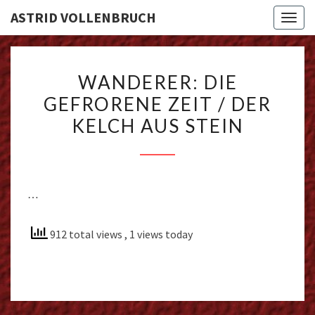
ASTRID VOLLENBRUCH
Toggl
WANDERER:
WANDERER: DIE
DIE
GEFRORENE ZEIT / DER
GEFRORENE
KELCH AUS STEIN
ZEIT
/
DER
KELCH
…
AUS
STEIN
912 total views
, 1 views today