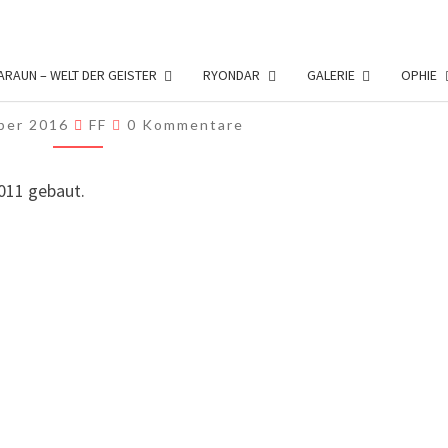
ARITHIA
A IN MINECRAFT
ARAUN – WELT DER GEISTER
RYONDAR
GALERIE
OPHIE
IN
MINECRAFT
Kommentare
ober 2016
FF
0 Kommentare
2011 gebaut.