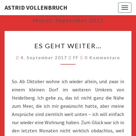
ASTRID VOLLENBRUCH
Toggl
Durchsuchen Nach
Monat:
September 2017
ES
ES GEHT WEITER…
GEHT
WEITER…
Kommentare
4. September 2017
FF
0 Kommentare
So. Ab Oktober wohne ich wieder allein, und zwar in
einem kleinen Dorf im weiteren Umkreis von
Heidelberg. Ich gebe zu, das ist nicht ganz die Nähe
zum Meer, die ich mir gewünscht hatte, aber meine
Ansprüche sind ziemlich weit unten – ich will einfach
nur wieder eine Wohnung haben. Zum Glück war ich in
den letzten Monaten nicht wirklich obdachlos, weil